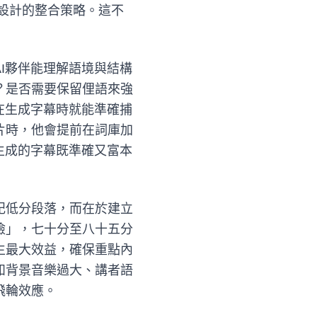
刻意設計的整合策略。這不
I夥伴能理解語境與結構
？是否需要保留俚語來強
在生成字幕時就能準確捕
片時，他會提前在詞庫加
生成的字幕既準確又富本
記低分段落，而在於建立
檢」，七十分至八十五分
生最大效益，確保重點內
如背景音樂過大、講者語
飛輪效應。