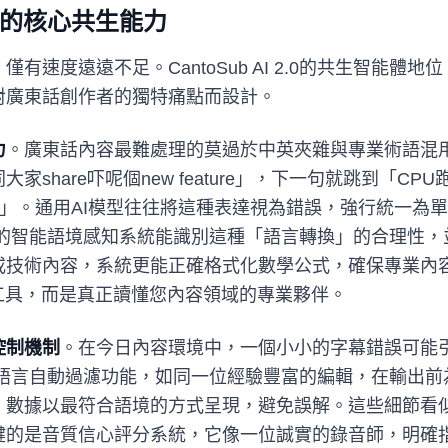
2.0 的核心共生能力
有速度遠遠不足。CantoSub AI 2.0的共生智能體
對廣東話創作者的獨特痛點而設計。
力
。廣東話內容最難處理的莫過於中英夾雜與專業術語混
hare吓呢個new feature」，下一句就跳到「CPU跑分顯
升咗三成」。通用AI模型往往將這種表達視為錯誤，強行統一
AI 2.0的智能語境感知系統能識別這種「語言轉換」的合理
或技術內容，系統更能正確格式化數學公式，確保專業內
工具，而是真正讀懂您內容領域的專業夥伴。
控制機制
。在今日內容環境中，一個小小的字幕錯誤可能
2.0的不當語言自動過濾功能，如同一位經驗豐富的編輯，在輸
、數據以最符合語境的方式呈現，避免誤解。這些細節看
鍵的是音質信心評分系統，它像一位誠實的錄音師，明確