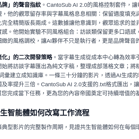
品牌」的聲音指紋
。CantoSub AI 2.0的風格控制套
現，他的觀眾留存率與字幕風格息息相關：保留適度填充
比完全精簡版長兩成。這數據讓他意識到，觀眾追求的並
實感。他開始實驗不同風格組合：訪談類保留更多口語感
種細緻的風格調校，讓AI夥伴不只是執行者，更是品牌聲音
產化」的二次開發策略
。當字幕生成從成本中心轉為效率
開始將訪談字幕匯出為純文字稿，整理成部落格文章；將
；將關鍵詞彙建立成知識庫。一條三十分鐘的影片，透過AI生
提升三倍。CantoSub AI 2.0支援的.txt格式匯
僅幫您完成當下任務，更為您的內容帝國奠定可持續增值的
生智能體如何改寫工作流程
條典型影片的完整製作周期，見證共生智能體如何在每個