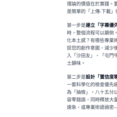
理論的價值在於實踐。要將
是簡單的「上傳-下載
第一步是
建立「字幕優
時，整個流程可以顛倒
化本土感？有哪些專業
捉您的創作意圖，減少
入「沙田友」、「屯門
土韻味。
第二步是
設計「置信度
一套科學化的檢查優先
為「抽檢」，八十五分
容零錯誤，同時釋放大
速急、或專業術語過密