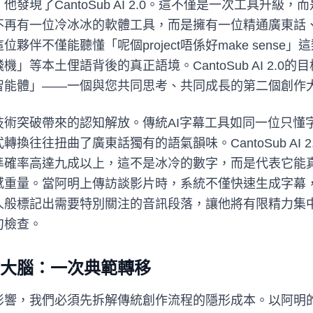
發現了CantoSub AI 2.0。這不僅是一次工具升級
不再有一位冷冰冰的軟體工具，而是擁有一位精通廣東話、
夥伴不僅能聽懂「呢個project唔係好make sense
」等本土俚語背後的真正語境。CantoSub AI 2.0
智能體」——一個與您共同思考、共同成長的第二個創作
技術突破帶來的認知解放。傳統AI字幕工具如同一位只懂
換往往扭曲了廣東話獨有的語氣韻味。CantoSub AI 
準確率高達九成以上，這不是冰冷的數字，而是代表它能
感重量。當阿明上傳訪談影片時，系統不僅快速生成字幕
人般標記出需要特別關注的音訊段落，讓他將有限精力集
句檢查。
大腦：一次典範轉移
影響，我們必須先拆解傳統創作流程的隱形成本。以阿明