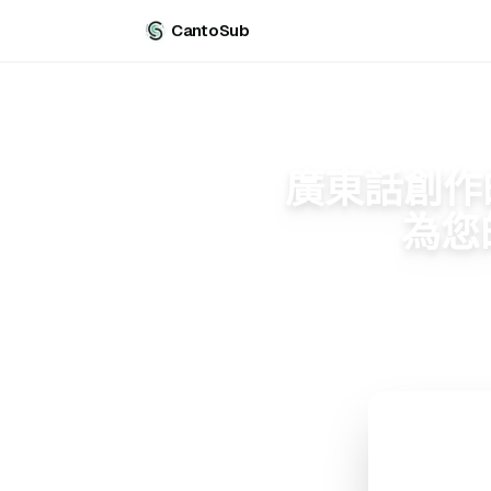
CantoSub
廣東話創作的共
為您