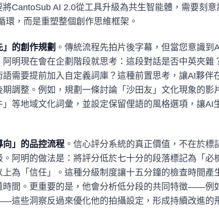
CantoSub AI 2.0從工具升級為共生智能體，需要
」循環，而是重塑整個創作思維框架。
先」的創作規劃
。傳統流程先拍片後字幕，但當您意識到A
。阿明現在會在企劃階段就思考：這段對話是否中英夾雜
術語需要提前加入自定義詞庫？這種前置思考，讓AI夥伴
後期調整。例如，規劃一條討論「沙田友」文化現象的影
牛」等地域文化詞彙，並設定保留俚語的風格選項，讓AI
導向」的品控流程
。信心評分系統的真正價值，不在於標
級。阿明的做法是：將評分低於七十分的段落標記為「必
以上為「信任」。這種分級制度讓十五分鐘的檢查時間產
量時間。更重要的是，他會分析低分段的共同特徵——例
——這些洞察反過來優化他的拍攝設定，形成持續改進的