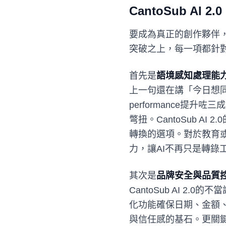
CantoSub AI 
要成為真正的創作夥伴，僅
突破之上，每一項都針
首先是
語境感知處理能
上一句還在講「今日想同大家s
performance提
彆扭。CantoSub 
轉換的選項。對於教育
力，讓AI不再只是轉錄
其次是
品牌安全與品質
CantoSub AI 
化功能確保日期、金額
與信任感的基石。更關