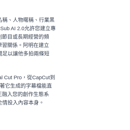
名稱、人物暱稱、行業黑
 AI 2.0允許您建立專
列節目或長期經營的頻
學習關係。阿明在建立
間足以讓他多拍兩條短
Cut Pro，從CapCut到
幕格式，意味著它生成的字幕檔能直
正融入您的創作生態系
全情投入內容本身。