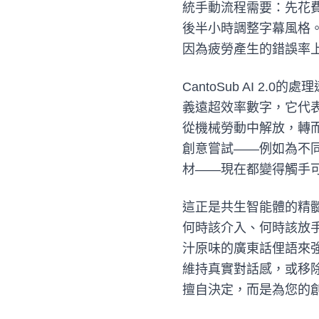
統手動流程需要：先花
後半小時調整字幕風格
因為疲勞產生的錯誤率
CantoSub AI 
義遠超效率數字，它代
從機械勞動中解放，轉
創意嘗試——例如為不
材——現在都變得觸手
這正是共生智能體的精
何時該介入、何時該放手，
汁原味的廣東話俚語來
維持真實對話感，或移除
擅自決定，而是為您的