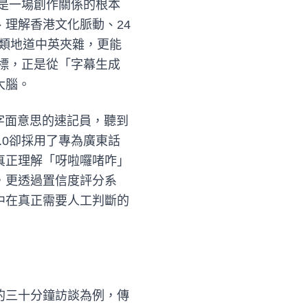
，而是一場創作關係的根本
理解香港文化脈動、24
」這類地道中英夾雜，更能
的目標，正是從「字幕生成
大腦。
字面意思的速記員，聽到
2.0卻採用了專為廣東話
真正理解「呀啦囉啫咋」
，更透過置信度評分系
中在真正需要人工判斷的
的三十分鐘訪談為例，傳