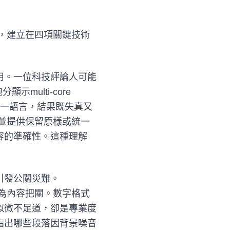
地位，建立在四項關鍵技術
用。一位科技評論人可能
示multi-core
為單一語言，結果既失真又
性，並提供保留原樣或統一
容的準確性。這種理解
引發公關災難。
出前為內容把關。數字格式
似微不足道，卻是專業度
指出哪些段落因背景噪音