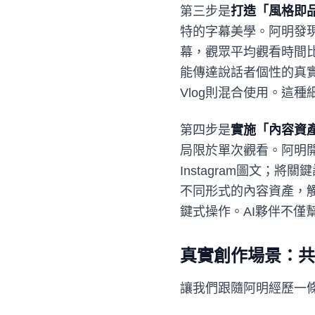
第三步是
打造「風格即
特的字幕美學。阿明發
幕，觀眾平均觀看時間
能傳達說話者個性的真
Vlog則混合使用。這
第四步是
實施「內容資
局限於單次觀看。阿明
Instagram圖文
不同形式的內容資產，觸及率
鍵式操作。AI夥伴不
真實創作場景：共
讓我們跟隨阿明經歷一