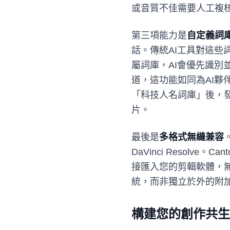
或音質不佳需要人工複
第三項能力是
自定義詞
話。傳統AI工具對這些詞
屬詞庫，AI會優先識
道，這功能如同為AI
「科技人名詞庫」後，
片。
最後是
多格式無縫兼容
DaVinci Resolve。
接匯入您的剪輯軟體，
統，而非獨立於外的附
構建您的創作共生