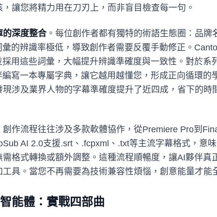
核，讓您將精力用在刀刃上，而非盲目檢查每一句。
庫的深度整合
。每位創作者都有獨特的術語生態圈：品牌
彙的辨識率極低，導致創作者需要反覆手動修正。CantoSub
別並採用這些詞彙，大幅提升辨識準確度與一致性。對於系
夥伴編寫一本專屬字典，讓它越用越懂您，形成正向循環的
發現涉及業界人物的字幕準確度提升了近四成，省下的時
。創作流程往往涉及多款軟體協作，從Premiere Pro到Final 
CantoSub AI 2.0支援.srt、.fcpxml、.txt等主流字
無需格式轉換或額外調整。這種流程順暢度，讓AI夥伴真
加工具。當您不再需要為技術兼容性煩惱，創意能量才能
智能體：實戰四部曲