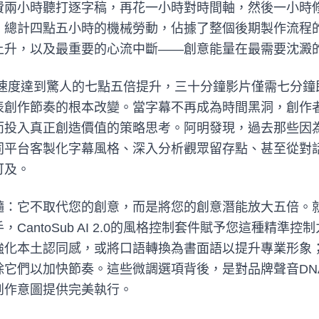
費兩小時聽打逐字稿，再花一小時對時間軸，然後一小時
。總計四點五小時的機械勞動，佔據了整個後期製作流程
上升，以及最重要的心流中斷——創意能量在最需要沈澱
2.0的處理速度達到驚人的七點五倍提升，三十分鐘影片僅需七
表創作節奏的根本改變。當字幕不再成為時間黑洞，創作
而投入真正創造價值的策略思考。阿明發現，過去那些因
同平台客製化字幕風格、深入分析觀眾留存點、甚至從對
可及。
髓：它不取代您的創意，而是將您的創意潛能放大五倍。
CantoSub AI 2.0的風格控制套件賦予您這種精準
強化本土認同感，或將口語轉換為書面語以提升專業形象
它們以加快節奏。這些微調選項背後，是對品牌聲音DNA
創作意圖提供完美執行。