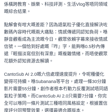
係橫跨教育、娛樂、科技評測、生活Vlog等唔同領域
嘅綜合結果。
點解會有咁大嘅差距？因為語氣粒子優化直接解決咗
數碼內容時代嘅兩大痛點：情感傳遞同認知負荷。喺
靜音觀看成為主流嘅今日，觀眾依賴字幕來接收情感
信號。一個恰到好處嘅『咋』字，能夠喺0.5秒內傳
遞『輕描淡寫但別有深意』嘅複雜情緒，而唔使觀眾
花額外認知資源去解讀。
CantoSub AI 2.0嘅六倍處理速度提升，令呢種優化
變得可持續。喺Subanana等平台，處理一條30分鐘
影片需要55分鐘，創作者根本冇動力反覆測試唔同語
氣粒子策略。而CantoSub AI 2.0只需要7分鐘，你完
全可以喺同一條片測試三種唔同風格設定，根據置信
度評分同預覽效果，選擇最適合嘅版本。