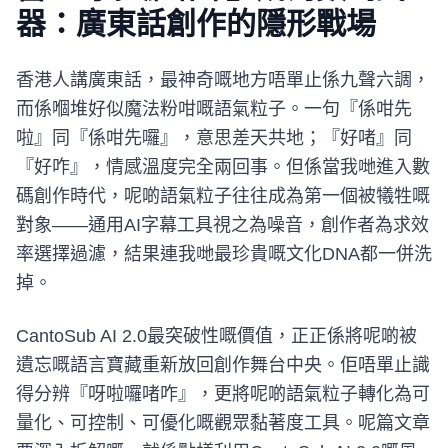
器：廣東話創作的隱形戰場
香港人講廣東話，最神奇嘅地方唔單止係九聲六調，
而係嗰堆好似魔法粉咁嘅語氣粒子。一句『係咁先
啦』同『係咁先囉』，意思差天共地；『好啫』同
『好咋』，情感溫度完全兩回事。但係當我哋進入數
碼創作時代，呢啲語氣粒子往往成為第一個被犧牲嘅
對象——通用AI字幕工具視之為噪音，創作者為求效
率選擇過濾，結果連我哋最珍貴嘅文化DNA都一併洗
掉。
CantoSub AI 2.0最突破性嘅價值，正正係將呢啲被
遺忘嘅語言寶藏重新放回創作舞台中央。佢唔單止識
得分辨『呀啦囉啫咋』，更將呢啲語氣粒子轉化為可
量化、可控制、可優化嘅觀眾黏著度工具。呢篇文章