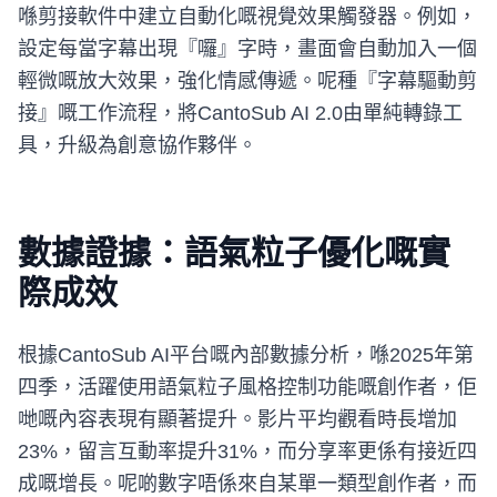
喺剪接軟件中建立自動化嘅視覺效果觸發器。例如，
設定每當字幕出現『囉』字時，畫面會自動加入一個
輕微嘅放大效果，強化情感傳遞。呢種『字幕驅動剪
接』嘅工作流程，將CantoSub AI 2.0由單純轉錄工
具，升級為創意協作夥伴。
數據證據：語氣粒子優化嘅實
際成效
根據CantoSub AI平台嘅內部數據分析，喺2025年第
四季，活躍使用語氣粒子風格控制功能嘅創作者，佢
哋嘅內容表現有顯著提升。影片平均觀看時長增加
23%，留言互動率提升31%，而分享率更係有接近四
成嘅增長。呢啲數字唔係來自某單一類型創作者，而