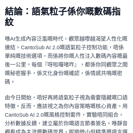
結論：語氣粒子係你嘅數碼指
紋
喺AI生成內容泛濫嘅時代，觀眾越嚟越渴望人性化嘅
連結。CantoSub AI 2.0嘅語氣粒子控制功能，唔係
單純嘅技術選項，而係將你嘅人性注入數碼內容嘅最
後一公里。每個『呀啦囉啫咋』，都係你同觀眾之間
嘅秘密握手，係文化身份嘅確認，係情感共鳴嘅密
碼。
由今日開始，唔好再將語氣粒子視為需要隱藏嘅口語
特徵。反而，應該視之為你內容策略嘅核心資產。用
CantoSub AI 2.0嘅風格控制套件，實驗唔同組合，
分析數據反饋，建立屬於你嘅語言節奏簽名。喺靜音
觀看成為主流嘅數碼世界，呢啲微小但精準嘅語言選