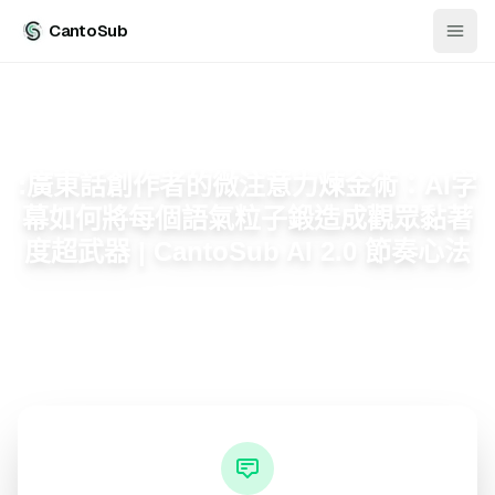
CantoSub
:廣東話創作者的微注意力煉金術：AI字
幕如何將每個語氣粒子鍛造成觀眾黏著
度超武器 | CantoSub AI 2.0 節奏心法
2026年05月09日