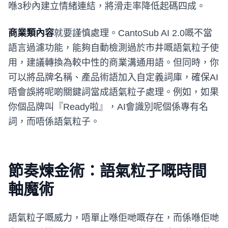
喺3秒內建立情緒連結，將滑走率降低起碼四成。
商業類內容
就要謹慎處理。CantoSub AI 2.0嘅不當
語言過濾功能，能夠自動檢測過於市井嘅語氣粒子使
用，建議轉換為較中性的商業溝通用語。但同時，你
可以將品牌名稱、產品術語加入自定義詞庫，確保AI
唔會誤將呢啲關鍵詞當成語氣粒子處理。例如，如果
你個品牌叫『Ready啦』，AI會識別呢個係專有名
詞，而唔係語氣粒子。
節奏煉金術：語氣粒子嘅時間
軸魔術
語氣粒子嘅威力，唔單止喺佢哋嘅存在，而係喺佢哋