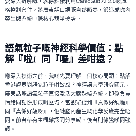
要深入拆解嘅，就係點樣利用CantoSub AI 2.0嘅風
格控制套件，將廣東話口語嘅自然節奏，鍛造成你內
容生態系統中嘅核心競爭優勢。
語氣粒子嘅神經科學價值：點
解『啦』同『囉』差咁遠？
喺深入技術之前，我哋先要理解一個核心問題：點解
香港觀眾對語氣粒子咁敏感？神經語言學研究顯示，
廣東話嘅語氣粒子直接激活大腦邊緣系統，即係負責
情緒同記憶形成嘅區域。當觀眾聽到『真係好靚囖』
同『真係好靚呀』，佢哋腦內產生嘅化學反應完全唔
同。前者帶有主觀確認同分享感，後者則係驚嘆同強
調。