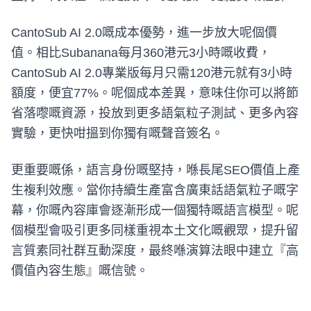
CantoSub AI 2.0嘅成本優勢，進一步放大呢個價
值。相比Subanana每月360港元3小時嘅收費，
CantoSub AI 2.0專業版每月只需120港元就有3小時
額度，便宜77%。呢個成本差異，意味住你可以將節
省落嚟嘅資源，投放到更多語氣粒子測試、更多內容
實驗，更快咁搵到你獨有嘅聲音簽名。
更重要嘅係，語言身份嘅堅持，喺長尾SEO價值上產
生複利效應。當你持續生產富含廣東話語氣粒子嘅字
幕，你嘅內容庫會逐漸形成一個獨特嘅語言模型。呢
個模型會吸引更多同樣重視本土文化嘅觀眾，提升留
言質素同社群互動深度，最終喺演算法眼中建立『高
價值內容生態』嘅信號。