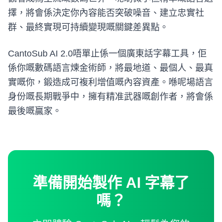
擇，將會係決定你內容能否突破噪音、建立忠實社
群、最終實現可持續變現嘅關鍵差異點。
CantoSub AI 2.0唔單止係一個廣東話字幕工具，佢
係你嘅數碼語言煉金術師，將最地道、最個人、最真
實嘅你，鍛造成可複利增值嘅內容資產。喺呢場語言
身份嘅長期戰爭中，擁有精准武器嘅創作者，將會係
最後嘅贏家。
準備開始製作 AI 字幕了
嗎？