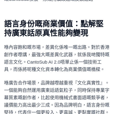
語言身份嘅商業價值：點解堅
持廣東話原真性能夠變現
喺內容飽和嘅市場，差異化係唯一嘅出路。對於香港
創作者嚟講，最強大嘅差異化武器，就係我哋獨特嘅
語言文化。CantoSub AI 2.0唔單止係一個技術工
具，而係將呢種文化資本轉化為商業價值嘅橋樑。
喺廣告合作場景，品牌越嚟越重視『文化真實性』。
一個能夠自然運用廣東話語氣粒子，同時保持專業字
幕質素嘅創作者，比起使用機械式書面語嘅競爭者，
議價能力高出最少三成。因為品牌明白，語言身份嘅
堅持，代表住一個更投入、更真誠、更黏實嘅社群。