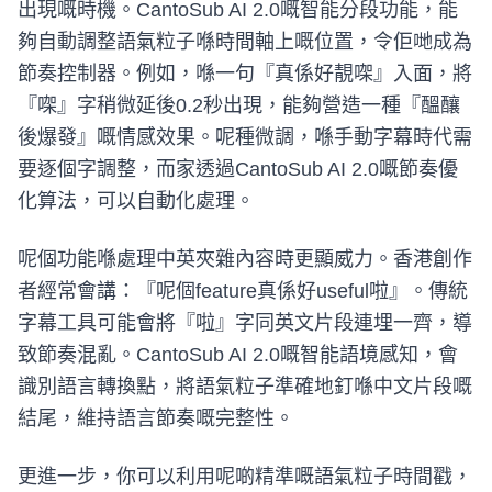
出現嘅時機。CantoSub AI 2.0嘅智能分段功能，能
夠自動調整語氣粒子喺時間軸上嘅位置，令佢哋成為
節奏控制器。例如，喺一句『真係好靚㗎』入面，將
『㗎』字稍微延後0.2秒出現，能夠營造一種『醞釀
後爆發』嘅情感效果。呢種微調，喺手動字幕時代需
要逐個字調整，而家透過CantoSub AI 2.0嘅節奏優
化算法，可以自動化處理。
呢個功能喺處理中英夾雜內容時更顯威力。香港創作
者經常會講：『呢個feature真係好useful啦』。傳統
字幕工具可能會將『啦』字同英文片段連埋一齊，導
致節奏混亂。CantoSub AI 2.0嘅智能語境感知，會
識別語言轉換點，將語氣粒子準確地釘喺中文片段嘅
結尾，維持語言節奏嘅完整性。
更進一步，你可以利用呢啲精準嘅語氣粒子時間戳，