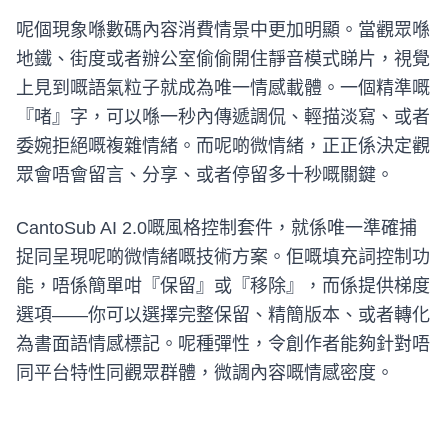
呢個現象喺數碼內容消費情景中更加明顯。當觀眾喺
地鐵、街度或者辦公室偷偷開住靜音模式睇片，視覺
上見到嘅語氣粒子就成為唯一情感載體。一個精準嘅
『啫』字，可以喺一秒內傳遞調侃、輕描淡寫、或者
委婉拒絕嘅複雜情緒。而呢啲微情緒，正正係決定觀
眾會唔會留言、分享、或者停留多十秒嘅關鍵。
CantoSub AI 2.0嘅風格控制套件，就係唯一準確捕
捉同呈現呢啲微情緒嘅技術方案。佢嘅填充詞控制功
能，唔係簡單咁『保留』或『移除』，而係提供梯度
選項——你可以選擇完整保留、精簡版本、或者轉化
為書面語情感標記。呢種彈性，令創作者能夠針對唔
同平台特性同觀眾群體，微調內容嘅情感密度。