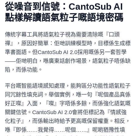
從噪音到信號：CantoSub AI
點樣解讀語氣粒子嘅語境密碼
傳統字幕工具將語氣粒子視為需要清除嘅『口頭
禪』，原因好簡單：佢哋訓練模型時，目標係生成標
準書面語。但CantoSub AI 2.0採用嘅係另一套哲學
——佢哋明白，喺廣東話創作場景，語氣粒子唔係缺
陷，而係功能。
平台嘅智能語境感知處理，能夠區分功能性語氣粒子
同冗餘性填充詞。舉個實例，喺一句『呢個產品真係
好正㗎』入面，『㗎』字唔係多餘，而係強化語氣嘅
關鍵信號。CantoSub AI 2.0會將佢標記為『情感強
化粒子』，而係輸出時給予更高嘅保留權重。相反，
喺『即係……我覺得……呢個……』呢啲猶豫性填