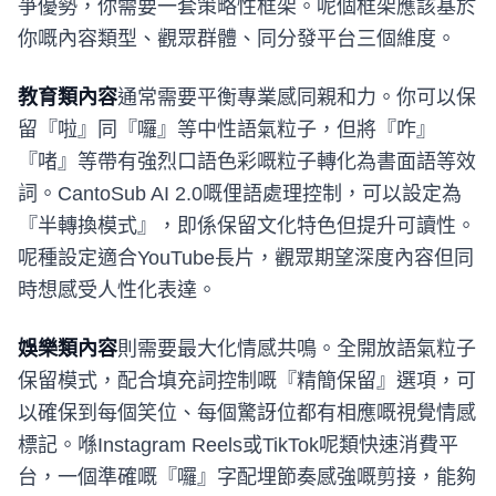
爭優勢，你需要一套策略性框架。呢個框架應該基於
你嘅內容類型、觀眾群體、同分發平台三個維度。
教育類內容
通常需要平衡專業感同親和力。你可以保
留『啦』同『囉』等中性語氣粒子，但將『咋』
『啫』等帶有強烈口語色彩嘅粒子轉化為書面語等效
詞。CantoSub AI 2.0嘅俚語處理控制，可以設定為
『半轉換模式』，即係保留文化特色但提升可讀性。
呢種設定適合YouTube長片，觀眾期望深度內容但同
時想感受人性化表達。
娛樂類內容
則需要最大化情感共鳴。全開放語氣粒子
保留模式，配合填充詞控制嘅『精簡保留』選項，可
以確保到每個笑位、每個驚訝位都有相應嘅視覺情感
標記。喺Instagram Reels或TikTok呢類快速消費平
台，一個準確嘅『囉』字配埋節奏感強嘅剪接，能夠