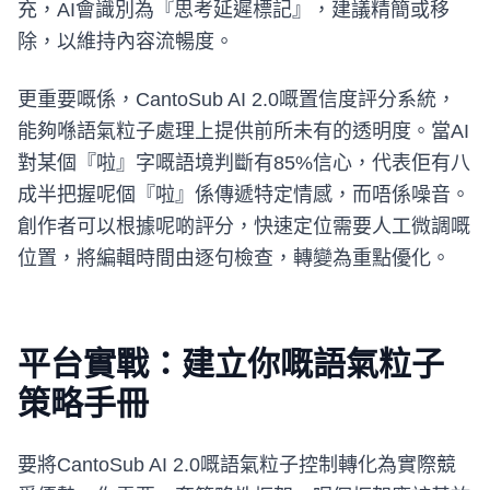
充，AI會識別為『思考延遲標記』，建議精簡或移
除，以維持內容流暢度。
更重要嘅係，CantoSub AI 2.0嘅置信度評分系統，
能夠喺語氣粒子處理上提供前所未有的透明度。當AI
對某個『啦』字嘅語境判斷有85%信心，代表佢有八
成半把握呢個『啦』係傳遞特定情感，而唔係噪音。
創作者可以根據呢啲評分，快速定位需要人工微調嘅
位置，將編輯時間由逐句檢查，轉變為重點優化。
平台實戰：建立你嘅語氣粒子
策略手冊
要將CantoSub AI 2.0嘅語氣粒子控制轉化為實際競