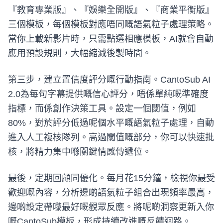
『教育專業版』、『娛樂全開版』、『商業平衡版』
三個模板，每個模板對應唔同嘅語氣粒子處理策略。
當你上載新影片時，只需點選相應模板，AI就會自動
應用預設規則，大幅縮減後製時間。
第三步，建立置信度評分嘅行動指南。CantoSub AI
2.0為每句字幕提供嘅信心評分，唔係單純嘅準確度
指標，而係創作決策工具。設定一個閾值，例如
80%，對於評分低過呢個水平嘅語氣粒子處理，自動
進入人工複核隊列。高過閾值嘅部分，你可以快速批
核，將精力集中喺關鍵情感傳遞位。
最後，定期回顧同優化。每月花15分鐘，檢視你最受
歡迎嘅內容，分析邊啲語氣粒子組合出現頻率最高，
邊啲設定帶嚟最好嘅觀眾反應。將呢啲洞察更新入你
嘅CantoSub模板，形成持續改進嘅反饋迴路。