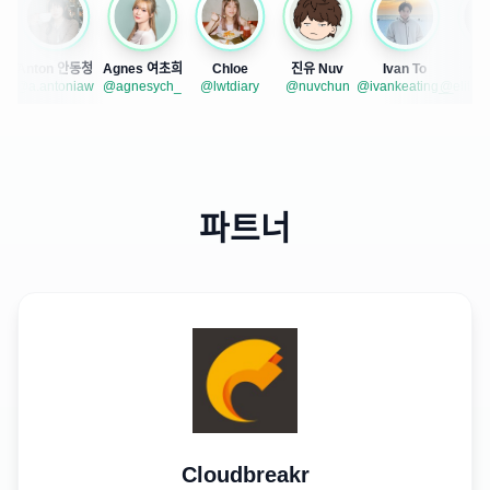
K
Anton 안동청
Agnes 여초희
Chloe
진유 Nuv
Ivan To
상도
k
@a.antoniaw
@agnesych_
@lwtdiary
@nuvchun
@ivankeating__
@elitevoic
파트너
Cloudbreakr